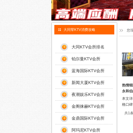
大同荤KTV消费攻略
您
大同KTV会所排名
铂尔曼KTV会所
蓝海国际KTV会所
新闻大厦KTV会所
热情细
永和伯
夜潮娱乐KTV会所
本文详
格口碑
金阁徕赫KTV会所
共1条
金鼎国际KTV会所
阿玛尼KTV会所