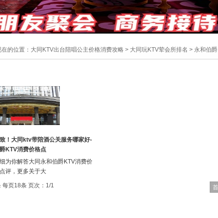
现在的位置：
大同KTV出台陪唱公主价格消费攻略
>
大同玩KTV荤会所排名
>
永和伯爵
致！大同ktv带陪酒公关服务哪家好-
爵KTV消费价格点
细为你解答大同永和伯爵KTV消费价
点评，更多关于大
 每页18条 页次：1/1